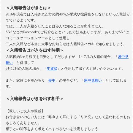
＜入籍報告はがきとは＞
2016年現在では入籍された方の約40％が挙式や披露宴をしないといった統計が
でているようです。
では、二人が入籍をしたことはみんな知ることが出来ません。
SNSなどのFacebookでご紹介などといった方法もありますが、あくまでSNSは
コミニュケーションツールとして使用し
二人の入籍など本当に大事なお知らせは入籍報告ハガキで知らせましょう。
＜入籍報告はがきを出す時期＞
入籍後約3ヶ月程度を目安としてだしますが、1～7月の入籍の場合、「
暑中見
舞い
」と併用して
9月12月の入籍の場合、「
年賀状
」と併用して出すのも良いかと思います。
また、家族に不幸があり「
喪中
」の場合など、「
寒中見舞い
」として出しま
す。
＜入籍報告はがきを出す相手＞
【親しいご友人や親戚】
お付き合いのない方には「昨今よく耳にする「リア充」なんて思われるのもお
もしろくありません。
相手との関係をよく考えて出す出さないを決定しましょう。