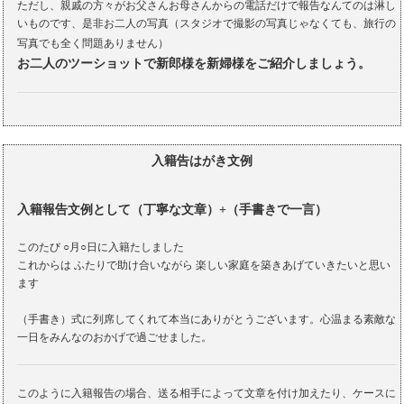
ただし、親戚の方々がお父さんお母さんからの電話だけで報告なんてのは淋し
いものです、是非お二人の写真（スタジオで撮影の写真じゃなくても、旅行の
写真でも全く問題ありません）
お二人のツーショットで新郎様を新婦様をご紹介しましょう。
入籍告はがき文例
入籍報告文例として（丁寧な文章）+（手書きで一言）
このたび ○月○日に入籍たしました
これからは ふたりで助け合いながら 楽しい家庭を築きあげていきたいと思い
ます
（手書き）式に列席してくれて本当にありがとうございます。心温まる素敵な
一日をみんなのおかげで過ごせました。
このように入籍報告の場合、送る相手によって文章を付け加えたり、ケースに